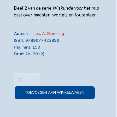
Deel 2 van de serie
Wiskunde voor het mlo
gaat over machten, wortels en foutenleer.
Auteur:
J. Lips
,
A. Riemslag
ISBN: 9789077423899
Pagina’s: 190
Druk: 2e (2012)
Categorie:
Label:
Laboratoriumboeken
Heron
MBO
Reeks
TOEVOEGEN AAN WINKELWAGEN