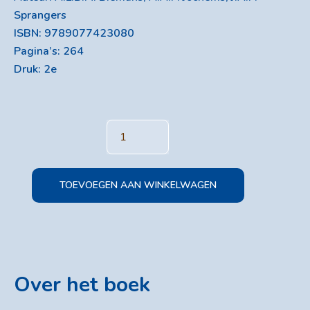
Sprangers
ISBN: 9789077423080
Pagina’s: 264
Druk: 2e
Categorie:
Label:
Laboratoriumboeken
Heron
HBO
Reeks
TOEVOEGEN AAN WINKELWAGEN
Over het boek